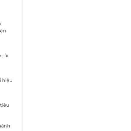
i
iện
 tải
 hiệu
tiêu
hành