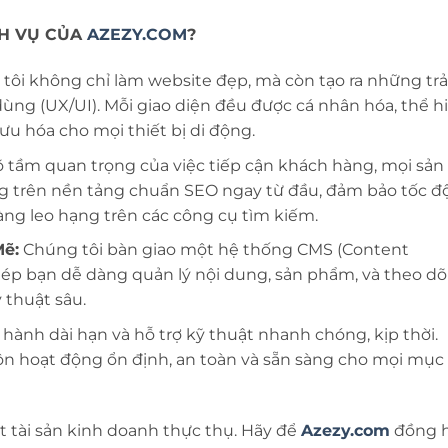
H VỤ CỦA
AZEZY.COM
?
ôi không chỉ làm website đẹp, mà còn tạo ra những trả
ùng (UX/UI). Mỗi giao diện đều được cá nhân hóa, thể h
ưu hóa cho mọi thiết bị di động.
õ tầm quan trọng của việc tiếp cận khách hàng, mọi sản
 trên nền tảng chuẩn SEO ngay từ đầu, đảm bảo tốc độ
àng leo hạng trên các công cụ tìm kiếm.
Mẽ:
Chúng tôi bàn giao một hệ thống CMS (Content
p bạn dễ dàng quản lý nội dung, sản phẩm, và theo dõi
 thuật sâu.
hành dài hạn và hỗ trợ kỹ thuật nhanh chóng, kịp thời.
n hoạt động ổn định, an toàn và sẵn sàng cho mọi mục 
 tài sản kinh doanh thực thụ. Hãy để
Azezy.com
đồng 