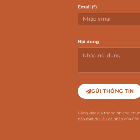
Email (*)
Nội dung
GỬI THÔNG TIN
Bằng việc gửi thông tin cho chú
bảo mật dữ liệu cá nhân
của Công