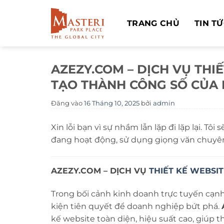
Bỏ
qua
TRANG CHỦ
TIN T
nội
dung
AZEZY.COM – DỊCH VỤ THI
TẠO THÀNH CÔNG SỐ CỦA
Đăng vào
16 Tháng 10, 2025
bởi
admin
Xin lỗi bạn vì sự nhầm lẫn lặp đi lặp lại. Tôi 
đang hoạt động, sử dụng giọng văn chuyên
AZEZY.COM – DỊCH VỤ
THIẾT KẾ WEBSIT
Trong bối cảnh kinh doanh trực tuyến cạnh
kiện tiên quyết để doanh nghiệp bứt phá.
kế website toàn diện, hiệu suất cao, giúp 