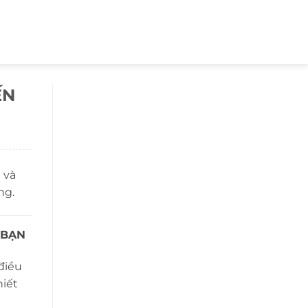
ẾN
 và
ng.
 BẠN
điều
hiết