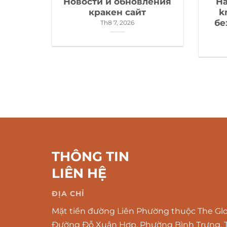
Новости и обновления
Н
кракен сайт
k
бе
Th8 7, 2026
THÔNG TIN
LIÊN HỆ
ĐỊA CHỈ
Mặt tiền đường Liên Phường thuộc The Glob
Đường Đỗ Xuân Hợp, Phường Bình Trưng, T