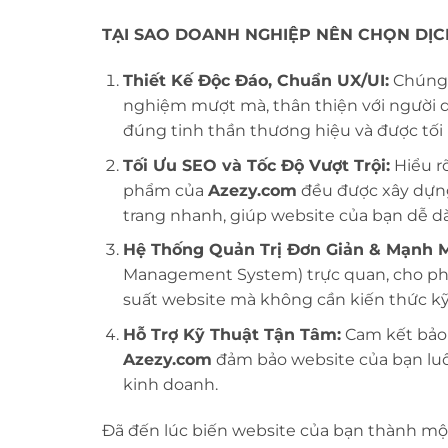
TẠI SAO DOANH NGHIỆP NÊN CHỌN DỊC
Thiết Kế Độc Đáo, Chuẩn UX/UI:
Chúng t
nghiệm mượt mà, thân thiện với người d
đúng tinh thần thương hiệu và được tối 
Tối Ưu SEO và Tốc Độ Vượt Trội:
Hiểu r
phẩm của
Azezy.com
đều được xây dựng
trang nhanh, giúp website của bạn dễ d
Hệ Thống Quản Trị Đơn Giản & Mạnh 
Management System) trực quan, cho phé
suất website mà không cần kiến thức kỹ
Hỗ Trợ Kỹ Thuật Tận Tâm:
Cam kết bảo 
Azezy.com
đảm bảo website của bạn luô
kinh doanh.
Đã đến lúc biến website của bạn thành một