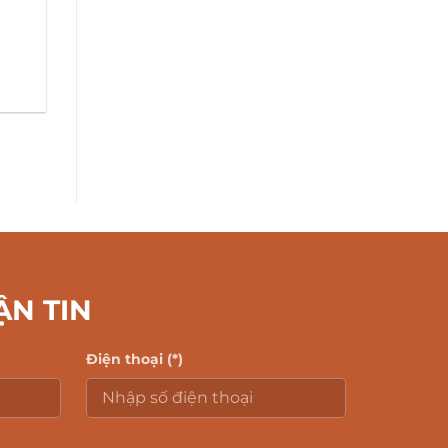
ẬN TIN
Điện thoại (*)