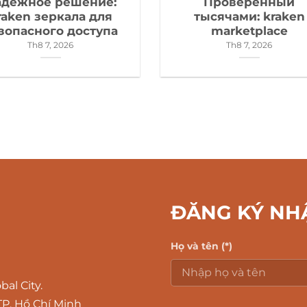
адежное решение:
Проверенный
raken зеркала для
тысячами: kraken
зопасного доступа
marketplace
Th8 7, 2026
Th8 7, 2026
ĐĂNG KÝ NH
Họ và tên (*)
al City.
P. Hồ Chí Minh