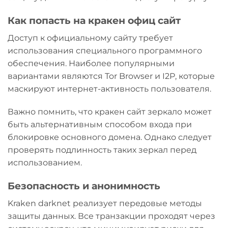
Как попасть на кракен офиц сайт
Доступ к официальному сайту требует
использования специального программного
обеспечения. Наиболее популярными
вариантами являются Tor Browser и I2P, которые
маскируют интернет-активность пользователя.
Важно помнить, что кракен сайт зеркало может
быть альтернативным способом входа при
блокировке основного домена. Однако следует
проверять подлинность таких зеркал перед
использованием.
Безопасность и анонимность
Kraken darknet реализует передовые методы
защиты данных. Все транзакции проходят через