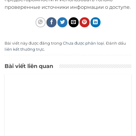
проверенные источники информации о доступе.
Bài viết này được đăng trong
Chưa được phân loại
. Đánh dấu
liên kết thường trực
.
Bài viết liên quan