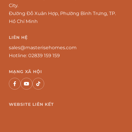
City.
Đường Đỗ Xuân Hợp, Phường Bình Trưng, TP.
Hồ Chí Minh
LIÊN HỆ
sales@masterisehomes.com
Hotline:
02839 159 159
MẠNG XÃ HỘI
WEBSITE LIÊN KẾT