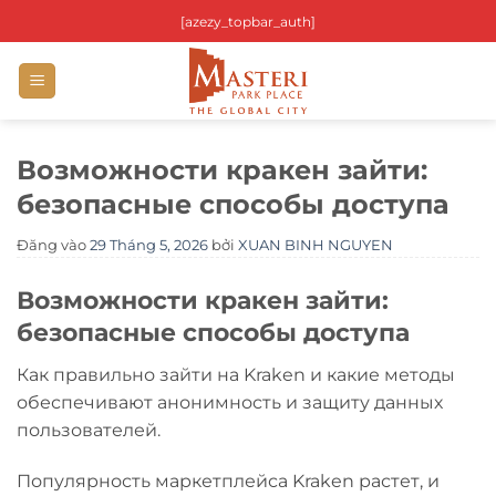
Bỏ
[azezy_topbar_auth]
qua
nội
dung
Возможности кракен зайти:
безопасные способы доступа
Đăng vào
29 Tháng 5, 2026
bởi
XUAN BINH NGUYEN
Возможности кракен зайти:
безопасные способы доступа
Как правильно зайти на Kraken и какие методы
обеспечивают анонимность и защиту данных
пользователей.
Популярность маркетплейса Kraken растет, и