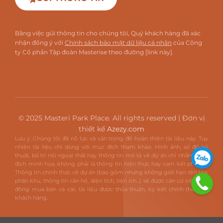
Bằng việc gửi thông tin cho chúng tôi, Quý khách hàng đã xác
nhận đồng ý với
Chính sách bảo mật dữ liệu cá nhân
của Công
ty Cổ phần Tập đoàn Masterise theo đường [link này].
© 2025 Masteri Park Place. All rights reserved | Đơn vị
thiết kế
Azezy.com
Lưu ý: Chúng tôi đã nỗ lực và cẩn trọng để hoàn thiện tài liệu này. Tuy
nhiên tài liệu chỉ dùng với mục đích tham khảo. Hình ảnh, sơ đồ kỹ
thuật, bố trí nội ngoại thất hay thông tin mô tả về dự án chỉ nhằm mục
đích minh họa, không phải là thông tin hiện thực hay cam kết pháp lý.
Thông tin chính thức về dự án (bao gồm nhưng không giới hạn: tên tòa,
phân khu, thông tin căn hộ, diện tích, tiện ích...) sẽ được căn cứ trên hợp
đồng mua bán và các tài liệu được thỏa thuận, ký kết chính thức với
khách hàng.