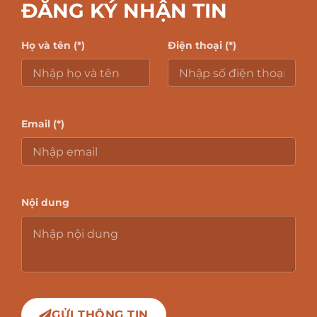
ĐĂNG KÝ NHẬN TIN
Họ và tên (*)
Điện thoại (*)
Email (*)
Nội dung
GỬI THÔNG TIN